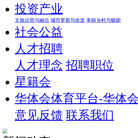
投资产业
文旅运营与融合
城市更新与改造
美丽乡村与赋能
社会公益
人才招聘
人才理念
招聘职位
星籍会
华体会体育平台-华体
意见反馈
联系我们