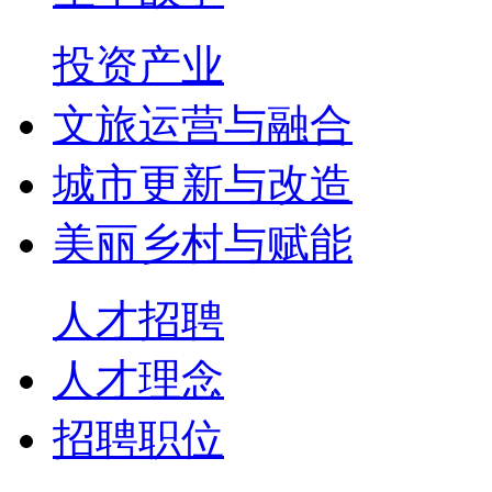
投资产业
文旅运营与融合
城市更新与改造
美丽乡村与赋能
人才招聘
人才理念
招聘职位