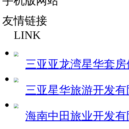
手机版网站
友情链接
LINK
三亚亚龙湾星华套房
三亚星华旅游开发有
海南中田旅业开发有