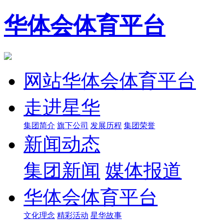
华体会体育平台
网站华体会体育平台
走进星华
集团简介
旗下公司
发展历程
集团荣誉
新闻动态
集团新闻
媒体报道
华体会体育平台
文化理念
精彩活动
星华故事