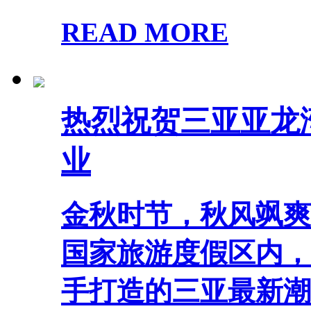
READ MORE
热烈祝贺三亚亚龙
业
金秋时节，秋风飒爽
国家旅游度假区内，
手打造的三亚最新潮