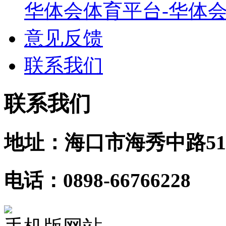
华体会体育平台-华体
意见反馈
联系我们
联系我们
地址：海口市海秀中路51
电话：0898-66766228