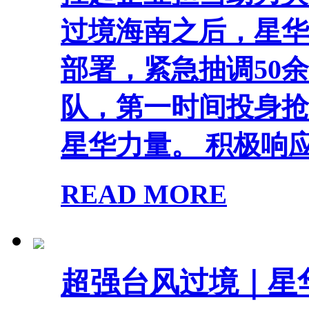
过境海南之后，星华
部署，紧急抽调50
队，第一时间投身抢
星华力量。 积极响应.
READ MORE
超强台风过境｜星