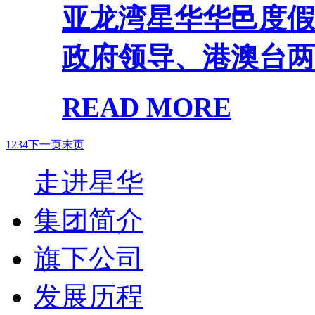
亚龙湾星华华邑度假
政府领导、港澳台两岸
READ MORE
1
2
3
4
下一页
末页
走进星华
集团简介
旗下公司
发展历程