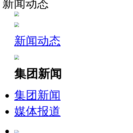
新闻动态
新闻动态
集团新闻
集团新闻
媒体报道