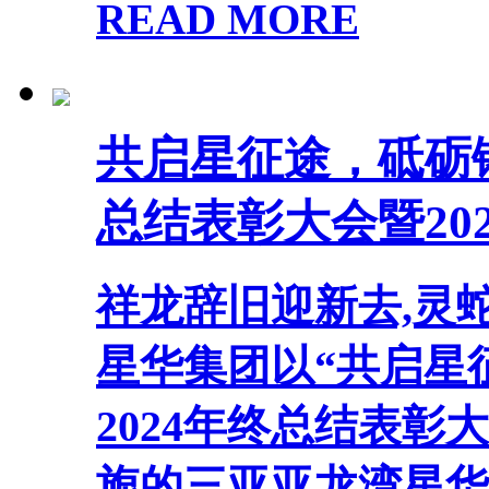
READ MORE
共启星征途，砥砺铸华
总结表彰大会暨20
祥龙辞旧迎新去,灵蛇纳
星华集团以“共启星
2024年终总结表彰
旎的三亚亚龙湾星华