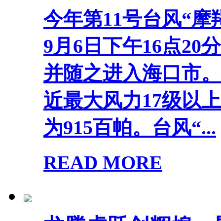
今年第11号台风“
9月6日下午16点2
并随之进入海口市。
近最大风力17级以上
为915百帕。台风“...
READ MORE