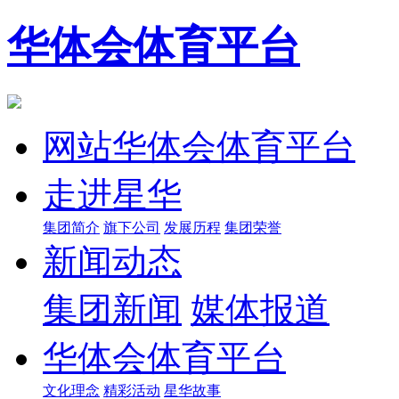
华体会体育平台
网站华体会体育平台
走进星华
集团简介
旗下公司
发展历程
集团荣誉
新闻动态
集团新闻
媒体报道
华体会体育平台
文化理念
精彩活动
星华故事